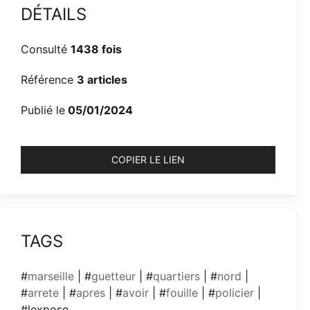
DÉTAILS
Consulté
1438 fois
Référence
3 articles
Publié le
05/01/2024
COPIER LE LIEN
TAGS
#
marseille
| #
guetteur
| #
quartiers
| #
nord
|
#
arrete
| #
apres
| #
avoir
| #
fouille
| #
policier
|
#lexpose